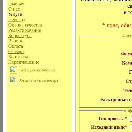
Главная
с
О нас
в т
Услуги
Перевод
* поля, обя
Оценка качества
Редактирование
Корректура
конт
Верстка
Оплата
Отзывы
Фам
Контакты
Неразглашение
Ком
Условия и положения
Г
Отмена заказа и возврат
Ст
Тел
Электронная п
инф
Тип проекта
*
Исходный язык
*