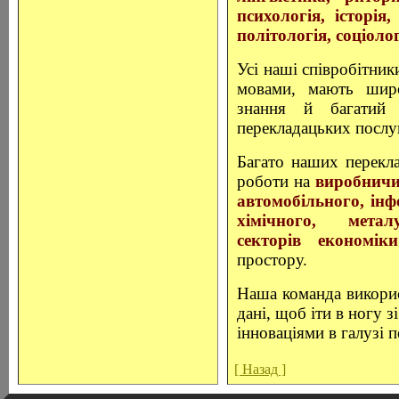
психологія, історія,
політологія, соціоло
Усі наші співробітни
мовами, мають широ
знання й багатий 
перекладацьких послу
Багато наших перекла
роботи на
виробничи
автомобільного, ін
хімічного, металу
секторів економіки
простору.
Наша команда використ
дані, щоб іти в ногу 
інноваціями в галузі п
[ Назад ]