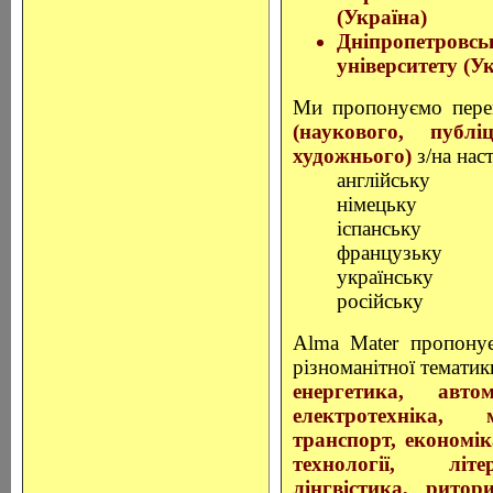
(Україна)
Дніпропетровсь
університету (У
Ми пропонуємо перек
(наукового, публіц
художнього)
з/на нас
англійську
німецьку
іспанську
французьку
українську
російську
Alma Mater пропонує
різноманітної тематик
енергетика, автом
електротехніка, 
транспорт, економік
технології, літе
лінгвістика, ритор