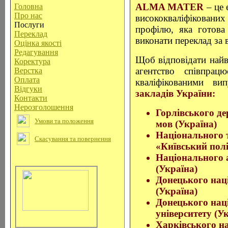
ALMA MATER
– це
Головна
Про нас
висококваліфікованих 
Послуги
профілю, яка готова
Переклад
виконати переклад за 
Оцінка якості
Редагування
Щоб відповідати най
Коректура
агентство співпрац
Верстка
Оплата
кваліфікованими в
Відгуки
закладів України:
Контакти
Нерозголошення
Горлівського де
Умови та положення
мов (Україна)
Національного т
Скасування та повернення
«Київський полі
Національного 
(Україна)
Донецького нац
(Україна)
Донецького нац
університету (У
Харківського на